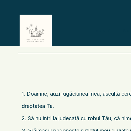
Home
Psa
1. Doamne, auzi rugăciunea mea, ascultă cere
dreptatea Ta.
2. Să nu intri la judecată cu robul Tău, că nime
3. Vrăjmaşul prigoneşte sufletul meu şi viaţa 