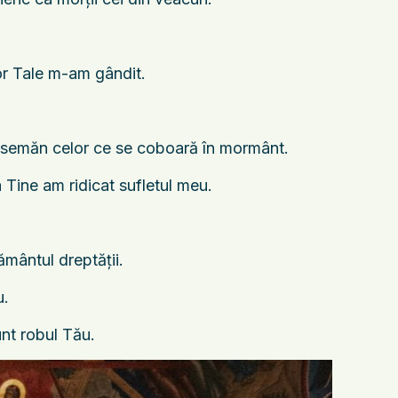
lor Tale m-am gândit.
 asemăn celor ce se coboară în mormânt.
 Tine am ridicat sufletul meu.
mântul dreptăţii.
u.
unt robul Tău.