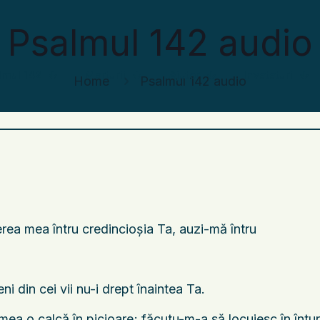
Psalmul 142 audio
lmul 142
Marturii
Ajutor
Invataturi
Home
Psalmul 142 audio
rea mea întru credincioşia Ta, auzi-mă întru
ni din cei vii nu-i drept înaintea Ta.
mea o calcă în picioare; făcutu-m-a să locuiesc în întune