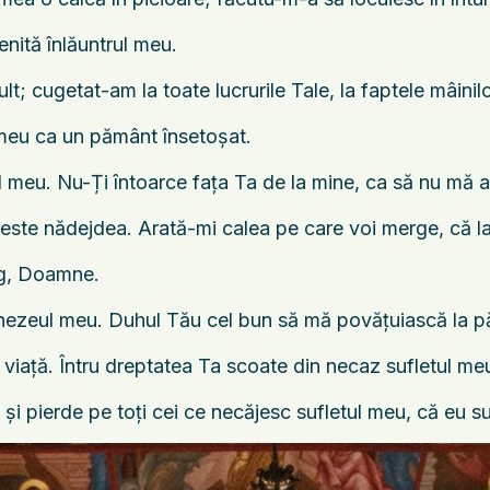
nită înlăuntrul meu.
t; cugetat-am la toate lucrurile Tale, la faptele mâini
l meu ca un pământ însetoşat.
l meu. Nu-Ți întoarce faţa Ta de la mine, ca să nu mă
 este nădejdea. Arată-mi calea pe care voi merge, că la
rg, Doamne.
nezeul meu. Duhul Tău cel bun să mă povăţuiască la pă
viaţă. Întru dreptatea Ta scoate din necaz sufletul me
şi pierde pe toţi cei ce necăjesc sufletul meu, că eu s