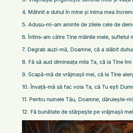
4. Mâhnit e duhul în mine şi inima mea încreme
5. Adusu-mi-am aminte de zilele cele de demul
6. Întins-am către Tine mâinile mele, sufletu
7. Degrab auzi-mă, Doamne, că a slăbit duhu
8. Fă să aud dimineaţa mila Ta, că la Tine îmi
9. Scapă-mă de vrăjmaşii mei, că la Tine ale
10. Învaţă-mă să fac voia Ta, că Tu eşti Dum
11. Pentru numele Tău, Doamne, dăruieşte-mi 
12. Fă bunătate de stârpeşte pe vrăjmaşii mei 