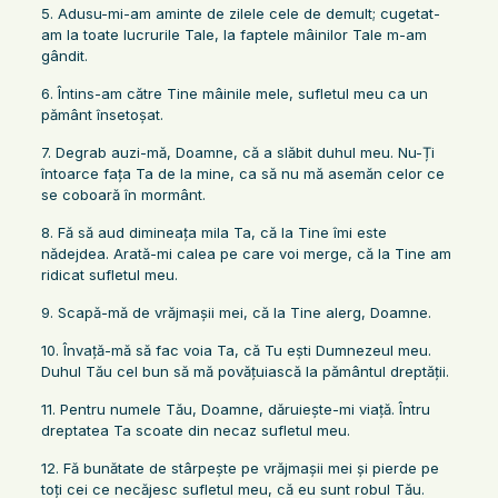
5. Adusu-mi-am aminte de zilele cele de demult; cugetat-
am la toate lucrurile Tale, la faptele mâinilor Tale m-am
gândit.
6. Întins-am către Tine mâinile mele, sufletul meu ca un
pământ însetoşat.
7. Degrab auzi-mă, Doamne, că a slăbit duhul meu. Nu-Ți
întoarce faţa Ta de la mine, ca să nu mă asemăn celor ce
se coboară în mormânt.
8. Fă să aud dimineaţa mila Ta, că la Tine îmi este
nădejdea. Arată-mi calea pe care voi merge, că la Tine am
ridicat sufletul meu.
9. Scapă-mă de vrăjmaşii mei, că la Tine alerg, Doamne.
10. Învaţă-mă să fac voia Ta, că Tu eşti Dumnezeul meu.
Duhul Tău cel bun să mă povăţuiască la pământul dreptăţii.
11. Pentru numele Tău, Doamne, dăruieşte-mi viaţă. Întru
dreptatea Ta scoate din necaz sufletul meu.
12. Fă bunătate de stârpeşte pe vrăjmaşii mei şi pierde pe
toţi cei ce necăjesc sufletul meu, că eu sunt robul Tău.