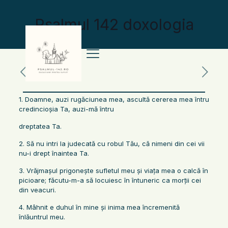
Psalmul 142 doxologia
1. Doamne, auzi rugăciunea mea, ascultă cererea mea întru
credincioşia Ta, auzi-mă întru
dreptatea Ta.
2. Să nu intri la judecată cu robul Tău, că nimeni din cei vii
nu-i drept înaintea Ta.
3. Vrăjmaşul prigoneşte sufletul meu şi viaţa mea o calcă în
picioare; făcutu-m-a să locuiesc în întuneric ca morţii cei
din veacuri.
4. Mâhnit e duhul în mine şi inima mea încremenită
înlăuntrul meu.