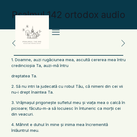
Psalmul 142 ortodox audio
1. Doamne, auzi rugăciunea mea, ascultă cererea mea întru
credincioşia Ta, auzi-mă întru
dreptatea Ta.
2. Să nu intri la judecată cu robul Tău, că nimeni din cei vii
nu-i drept înaintea Ta.
3. Vrăjmaşul prigoneşte sufletul meu şi viaţa mea o calcă în
picioare; făcutu-m-a să locuiesc în întuneric ca morţii cei
din veacuri.
4. Mâhnit e duhul în mine şi inima mea încremenită
înlăuntrul meu.