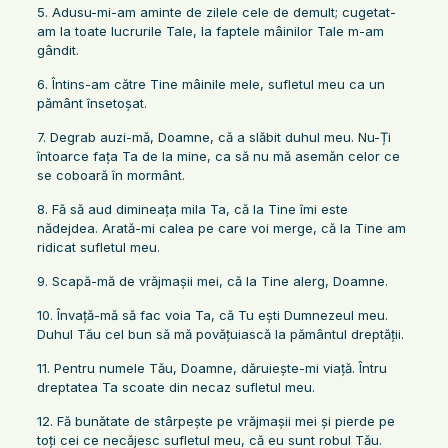
5. Adusu-mi-am aminte de zilele cele de demult; cugetat-
am la toate lucrurile Tale, la faptele mâinilor Tale m-am
gândit.
6. Întins-am către Tine mâinile mele, sufletul meu ca un
pământ însetoşat.
7. Degrab auzi-mă, Doamne, că a slăbit duhul meu. Nu-Ți
întoarce faţa Ta de la mine, ca să nu mă asemăn celor ce
se coboară în mormânt.
8. Fă să aud dimineaţa mila Ta, că la Tine îmi este
nădejdea. Arată-mi calea pe care voi merge, că la Tine am
ridicat sufletul meu.
9. Scapă-mă de vrăjmaşii mei, că la Tine alerg, Doamne.
10. Învaţă-mă să fac voia Ta, că Tu eşti Dumnezeul meu.
Duhul Tău cel bun să mă povăţuiască la pământul dreptăţii.
11. Pentru numele Tău, Doamne, dăruieşte-mi viaţă. Întru
dreptatea Ta scoate din necaz sufletul meu.
12. Fă bunătate de stârpeşte pe vrăjmaşii mei şi pierde pe
toţi cei ce necăjesc sufletul meu, că eu sunt robul Tău.