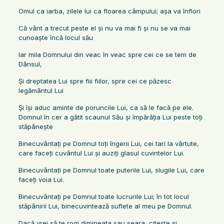
Omul ca iarba, zilele lui ca floarea câmpului; aşa va înflori
Că vânt a trecut peste el şi nu va mai fi şi nu se va mai
cunoaşte încă locul său
Iar mila Domnului din veac în veac spre cei ce se tem de
Dânsul,
Şi dreptatea Lui spre fiii fiilor, spre cei ce păzesc
legământul Lui
Şi îşi aduc aminte de poruncile Lui, ca să le facă pe ele.
Domnul în cer a gătit scaunul Său şi împărăţia Lui peste toţi
stăpâneşte
Binecuvântaţi pe Domnul toţi îngerii Lui, cei tari la vârtute,
care faceţi cuvântul Lui şi auziţi glasul cuvintelor Lui.
Binecuvântaţi pe Domnul toate puterile Lui, slugile Lui, care
faceţi voia Lui.
Binecuvântaţi pe Domnul toate lucrurile Lui; în tot locul
stăpânirii Lui, binecuvintează suflete al meu pe Domnul.
Dacă vrei să te rogi dimineața sau seara, citește și