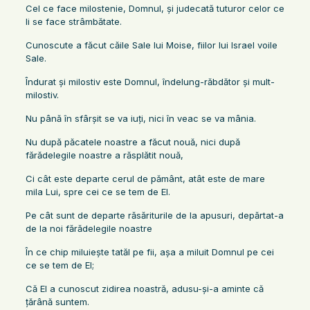
Cel ce face milostenie, Domnul, şi judecată tuturor celor ce
li se face strâmbătate.
Cunoscute a făcut căile Sale lui Moise, fiilor lui Israel voile
Sale.
Îndurat şi milostiv este Domnul, îndelung-răbdător şi mult-
milostiv.
Nu până în sfârşit se va iuţi, nici în veac se va mânia.
Nu după păcatele noastre a făcut nouă, nici după
fărădelegile noastre a răsplătit nouă,
Ci cât este departe cerul de pământ, atât este de mare
mila Lui, spre cei ce se tem de El.
Pe cât sunt de departe răsăriturile de la apusuri, depărtat-a
de la noi fărădelegile noastre
În ce chip miluieşte tatăl pe fii, aşa a miluit Domnul pe cei
ce se tem de El;
Că El a cunoscut zidirea noastră, adusu-şi-a aminte că
ţărână suntem.