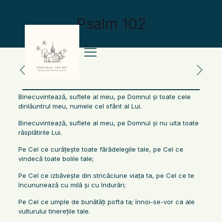
Psalm 102
Binecuvintează, suflete al meu, pe Domnul şi toate cele
dinlăuntrul meu, numele cel sfânt al Lui.
Binecuvintează, suflete al meu, pe Domnul şi nu uita toate
răsplătirile Lui.
Pe Cel ce curăţeşte toate fărădelegile tale, pe Cel ce
vindecă toate bolile tale;
Pe Cel ce izbăveşte din stricăciune viaţa ta, pe Cel ce te
încununează cu milă şi cu îndurări;
Pe Cel ce umple de bunătăţi pofta ta; înnoi-se-vor ca ale
vulturului tinereţile tale.