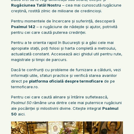
Rugăciunea Tatăl Nostru
– cea mai cunoscută rugăciune
creștină, rostită zilnic de milioane de credincioși.
Pentru momentele de încercare și suferință, descoperă
Psalmul 142
– o rugăciune de nădejde și ajutor, potrivită
pentru cei care caută puterea credinței.
Pentru a te orienta rapid în București și a găsi cele mai
apropiate stații, poți folosi și harta completă a metroului,
actualizată constant. Accesează aici ghidul util pentru rute,
magistrale și timpi de parcurs.
Dacă te confrunți cu probleme de furnizare a căldurii, vezi
informații utile, sfaturi practice și verifică starea avariilor
direct pe
platforma oficială despre termoficare
de pe
termoficare.ro.
Pentru cei care caută alinare și întărire sufletească,
Psalmul 50
rămâne una dintre cele mai puternice rugăciuni
ale pocăinței și milostivirii divine. Citește integral
Psalmul
50
aici.