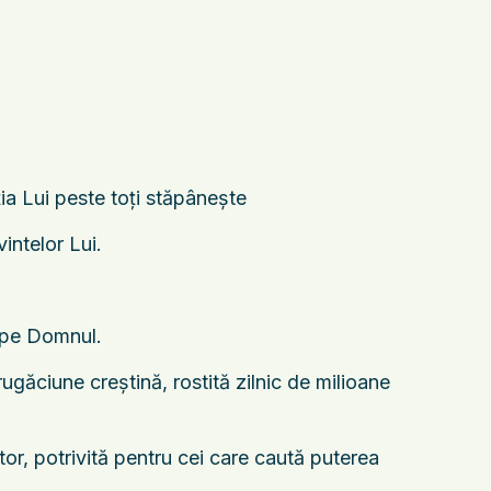
ţia Lui peste toţi stăpâneşte
vintelor Lui.
u pe Domnul.
găciune creștină, rostită zilnic de milioane
or, potrivită pentru cei care caută puterea