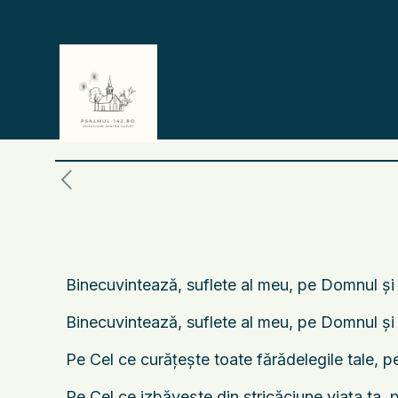
Home
Psa
Binecuvintează, suflete al meu, pe Domnul şi t
Binecuvintează, suflete al meu, pe Domnul şi nu
Pe Cel ce curăţeşte toate fărădelegile tale, pe
Pe Cel ce izbăveşte din stricăciune viaţa ta, 