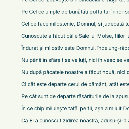
Pe Cel ce umple de bunătăţi pofta ta; înnoi-se-
Cel ce face milostenie, Domnul, şi judecată tu
Cunoscute a făcut căile Sale lui Moise, fiilor lu
Îndurat şi milostiv este Domnul, îndelung-răbd
Nu până în sfârşit se va iuţi, nici în veac se v
Nu după păcatele noastre a făcut nouă, nici d
Ci cât este departe cerul de pământ, atât este
Pe cât sunt de departe răsăriturile de la apusu
În ce chip miluieşte tatăl pe fii, aşa a miluit
Că El a cunoscut zidirea noastră, adusu-şi-a