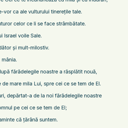
vor ca ale vulturului tinereţile tale.
turor celor ce li se face strâmbătate.
i Israel voile Sale.
ător şi mult-milostiv.
a mânia.
upă fărădelegile noastre a răsplătit nouă,
 de mare mila Lui, spre cei ce se tem de El.
ri, depărtat-a de la noi fărădelegile noastre
 Domnul pe cei ce se tem de El;
 aminte că ţărână suntem.