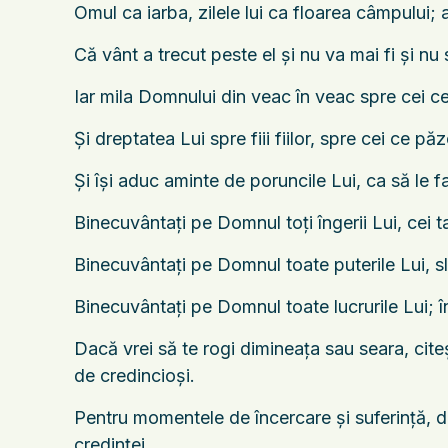
Omul ca iarba, zilele lui ca floarea câmpului; a
Că vânt a trecut peste el şi nu va mai fi şi n
Iar mila Domnului din veac în veac spre cei c
Şi dreptatea Lui spre fiii fiilor, spre cei ce p
Şi îşi aduc aminte de poruncile Lui, ca să le 
Binecuvântaţi pe Domnul toţi îngerii Lui, cei tar
Binecuvântaţi pe Domnul toate puterile Lui, slu
Binecuvântaţi pe Domnul toate lucrurile Lui; î
Dacă vrei să te rogi dimineața sau seara, cite
de credincioși.
Pentru momentele de încercare și suferință,
credinței.