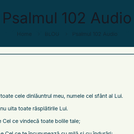
Psalmul 102 Audio
lmul 142
Marturii
Ajutor
Invataturi
Home
BLOG
Psalmul 102 Audio
oate cele dinlăuntrul meu, numele cel sfânt al Lui.
 uita toate răsplătirile Lui.
 Cel ce vindecă toate bolile tale;
pe Cel ce te încununează cu milă şi cu îndurări;