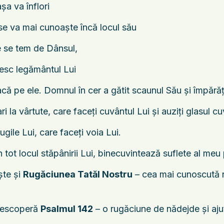
şa va înflori
u se va mai cunoaşte încă locul său
e se tem de Dânsul,
ăzesc legământul Lui
facă pe ele. Domnul în cer a gătit scaunul Său şi împără
i la vârtute, care faceţi cuvântul Lui şi auziţi glasul cu
gile Lui, care faceţi voia Lui.
n tot locul stăpânirii Lui, binecuvintează suflete al me
ște și
Rugăciunea Tatăl Nostru
– cea mai cunoscută ru
 descoperă
Psalmul 142
– o rugăciune de nădejde și ajut