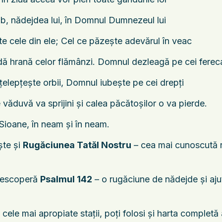
cob, nădejdea lui, în Domnul Dumnezeul lui
te cele din ele; Cel ce păzeşte adevărul în veac
 dă hrană celor flămânzi. Domnul dezleagă pe cei fereca
elepţeşte orbii, Domnul iubeşte pe cei drepţi
 văduvă va sprijini şi calea păcătoşilor o va pierde.
Sioane, în neam şi în neam.
ște și
Rugăciunea Tatăl Nostru
– cea mai cunoscută ru
 descoperă
Psalmul 142
– o rugăciune de nădejde și ajut
i cele mai apropiate stații, poți folosi și harta comple