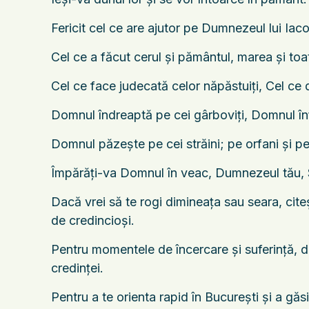
Fericit cel ce are ajutor pe Dumnezeul lui Ia
Cel ce a făcut cerul şi pământul, marea şi toa
Cel ce face judecată celor năpăstuiţi, Cel ce
Domnul îndreaptă pe cei gârboviţi, Domnul înţ
Domnul păzeşte pe cei străini; pe orfani şi pe
Împărăţi-va Domnul în veac, Dumnezeul tău, 
Dacă vrei să te rogi dimineața sau seara, cite
de credincioși.
Pentru momentele de încercare și suferință,
credinței.
Pentru a te orienta rapid în București și a găs