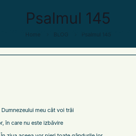
Psalmul 145
lmul 142
Marturii
Ajutor
Invataturi
Home
BLOG
Psalmul 145
 Dumnezeului meu cât voi trăi
or, în care nu este izbăvire
 În ziua aceea vor pieri toate gândurile lor