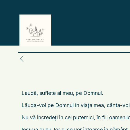
Home
Psa
Laudă, suflete al meu, pe Domnul.
Lăuda-voi pe Domnul în viaţa mea, cânta-voi
Nu vă încredeţi în cei puternici, în fiii oamenil
Ieşi-va duhul lor şi se vor întoarce în pământ.