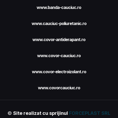
www.banda-cauciuc.ro
www.cauciuc-poliuretanic.ro
www.covor-antiderapant.ro
www.covor-cauciuc.ro
www.covor-electroizolant.ro
www.covorcauciuc.ro
©
Site realizat cu sprijinul
FORCEPLAST SRL