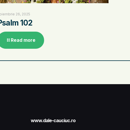
oiembrie 26, 2025
Psalm 102
Read more
www.dale-cauciuc.ro