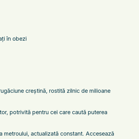
ţi în obezi
găciune creștină, rostită zilnic de milioane
or, potrivită pentru cei care caută puterea
tă a metroului, actualizată constant. Accesează