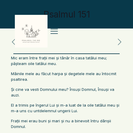
Psalmul 151
Mic eram între fraţii mei şi tânăr în casa tatălui meu;
păşteam oile tatălui meu.
Mâinile mele au făcut harpa şi degetele mele au întocmit
psaltirea.
Şi cine va vesti Domnului meu? Însuşi Domnul, Însuşi va
auzi.
El a trimis pe îngerul Lui şi m-a luat de la oile tatălui meu şi
m-a uns cu untdelemnul ungerii Lui.
Fraţii mei erau buni şi mari şi nu a binevoit întru dânşii
Domnul.