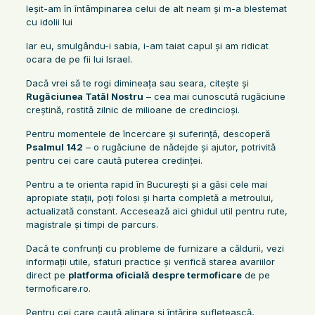
Ieşit-am în întâmpinarea celui de alt neam şi m-a blestemat
cu idolii lui
Iar eu, smulgându-i sabia, i-am taiat capul şi am ridicat
ocara de pe fii lui Israel.
Dacă vrei să te rogi dimineața sau seara, citește și
Rugăciunea Tatăl Nostru
– cea mai cunoscută rugăciune
creștină, rostită zilnic de milioane de credincioși.
Pentru momentele de încercare și suferință, descoperă
Psalmul 142
– o rugăciune de nădejde și ajutor, potrivită
pentru cei care caută puterea credinței.
Pentru a te orienta rapid în București și a găsi cele mai
apropiate stații, poți folosi și harta completă a metroului,
actualizată constant. Accesează aici ghidul util pentru rute,
magistrale și timpi de parcurs.
Dacă te confrunți cu probleme de furnizare a căldurii, vezi
informații utile, sfaturi practice și verifică starea avariilor
direct pe
platforma oficială despre termoficare
de pe
termoficare.ro.
Pentru cei care caută alinare și întărire sufletească,