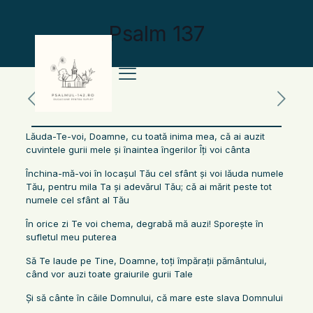
Psalm 137
Lăuda-Te-voi, Doamne, cu toată inima mea, că ai auzit
cuvintele gurii mele şi înaintea îngerilor Îţi voi cânta
Închina-mă-voi în locaşul Tău cel sfânt şi voi lăuda numele
Tău, pentru mila Ta şi adevărul Tău; că ai mărit peste tot
numele cel sfânt al Tău
În orice zi Te voi chema, degrabă mă auzi! Sporeşte în
sufletul meu puterea
Să Te laude pe Tine, Doamne, toţi împăraţii pământului,
când vor auzi toate graiurile gurii Tale
Şi să cânte în căile Domnului, că mare este slava Domnului