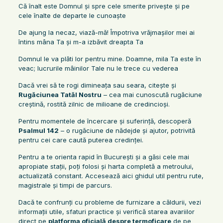
Că înalt este Domnul şi spre cele smerite priveşte şi pe
cele înalte de departe le cunoaşte
De ajung la necaz, viază-mă! Împotriva vrăjmaşilor mei ai
întins mâna Ta şi m-a izbăvit dreapta Ta
Domnul le va plăti lor pentru mine. Doamne, mila Ta este în
veac; lucrurile mâinilor Tale nu le trece cu vederea
Dacă vrei să te rogi dimineața sau seara, citește și
Rugăciunea Tatăl Nostru
– cea mai cunoscută rugăciune
creștină, rostită zilnic de milioane de credincioși.
Pentru momentele de încercare și suferință, descoperă
Psalmul 142
– o rugăciune de nădejde și ajutor, potrivită
pentru cei care caută puterea credinței.
Pentru a te orienta rapid în București și a găsi cele mai
apropiate stații, poți folosi și harta completă a metroului,
actualizată constant. Accesează aici ghidul util pentru rute,
magistrale și timpi de parcurs.
Dacă te confrunți cu probleme de furnizare a căldurii, vezi
informații utile, sfaturi practice și verifică starea avariilor
direct pe
platforma oficială despre termoficare
de pe