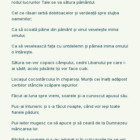
rodul lucrurilor Tale se va sătura pământul.
Cel ce răsari iarbă dobitoacelor şi verdeaţă spre slujba
oamenilor;
Ca să scoată pâine din pământ şi vinul veseleşte inima
omului;
Ca să veselească faţa cu untdelemn şi pâinea inima omului
o întăreşte.
Sătura-se-vor copacii câmpului, cedrii Libanului pe care i-
ai sădit; acolo păsările îşi vor face cuib.
Locaşul cocostârcului în chiparoşi. Munţii cei înalţi adăpost
cerbilor stâncile scăpare iepurilor.
Făcut-ai luna spre vremi, soarele şi-a cunoscut apusul său.
Pus-ai întuneric şi s-a făcut noapte, când vor ieşi toate
fiarele pădurii;
Puii leilor mugesc ca să apuce şi să ceară de la Dumnezeu
mâncarea lor.
Răsărit-a soarele şi s-au adunat şi în culcuşurile lor se vor