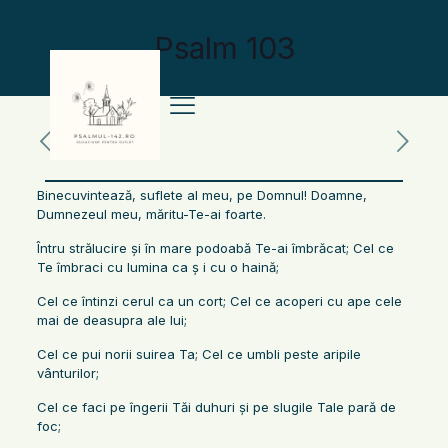
Psalm 103
Binecuvintează, suflete al meu, pe Domnul! Doamne,
Dumnezeul meu, măritu-Te-ai foarte.
Întru strălucire şi în mare podoabă Te-ai îmbrăcat; Cel ce
Te îmbraci cu lumina ca ş i cu o haină;
Cel ce întinzi cerul ca un cort; Cel ce acoperi cu ape cele
mai de deasupra ale lui;
Cel ce pui norii suirea Ta; Cel ce umbli peste aripile
vânturilor;
Cel ce faci pe îngerii Tăi duhuri şi pe slugile Tale pară de
foc;