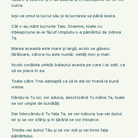
culca.
Ieşi-va omul la lucrul său şi la lucrarea sa până seara.
Cât s-au mărit lucrurile Tale, Doamne, toate cu
înţelepciune le-ai făcut! Umplutu-s-a pământul de zidirea
Ta.
Marea aceasta este mare şi largă; acolo se găsesc
târâtoare, cărora nu este număr, vietăţi mici şi mari.
Acolo corăbiile umblă; balaurul acesta pe care l-ai zidit, ca
să se joace în ea.
Toate către Tine aşteaptă ca să le dai lor hrană la bună
vreme.
Dându-le Tu lor, vor aduna, deschizând Tu mâna Ta, toate
se vor umple de bunătăţi;
Dar întorcându-ţi Tu faţa Ta, se vor tulbura; lua-vei duhul
lor şi se vor sfârşi şi în ţărână se vor întoarce.
Trimite-vei duhul Tău şi se vor zidi şi vei înnoi faţa
pământului.