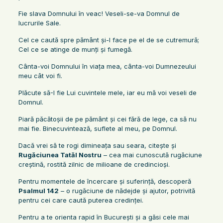
Fie slava Domnului în veac! Veseli-se-va Domnul de
lucrurile Sale.
Cel ce caută spre pământ şi-l face pe el de se cutremură;
Cel ce se atinge de munţi şi fumegă.
Cânta-voi Domnului în viaţa mea, cânta-voi Dumnezeului
meu cât voi fi.
Plăcute să-I fie Lui cuvintele mele, iar eu mă voi veseli de
Domnul.
Piară păcătoşii de pe pământ şi cei fără de lege, ca să nu
mai fie. Binecuvintează, suflete al meu, pe Domnul.
Dacă vrei să te rogi dimineața sau seara, citește și
Rugăciunea Tatăl Nostru
– cea mai cunoscută rugăciune
creștină, rostită zilnic de milioane de credincioși.
Pentru momentele de încercare și suferință, descoperă
Psalmul 142
– o rugăciune de nădejde și ajutor, potrivită
pentru cei care caută puterea credinței.
Pentru a te orienta rapid în București și a găsi cele mai