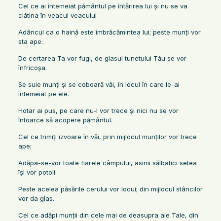
Cel ce ai întemeiat pământul pe întărirea lui şi nu se va
clătina în veacul veacului
Adâncul ca o haină este îmbrăcămintea lui; peste munţi vor
sta ape.
De certarea Ta vor fugi, de glasul tunetului Tău se vor
înfricoşa.
Se suie munţi şi se coboară văi, în locul în care le-ai
întemeiat pe ele.
Hotar ai pus, pe care nu-l vor trece şi nici nu se vor
întoarce să acopere pământul.
Cel ce trimiţi izvoare în văi, prin mijlocul munţilor vor trece
ape;
Adăpa-se-vor toate fiarele câmpului, asinii sălbatici setea
îşi vor potoli.
Peste acelea păsările cerului vor locui; din mijlocul stâncilor
vor da glas.
Cel ce adăpi munţii din cele mai de deasupra ale Tale, din