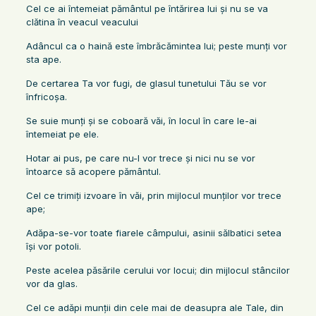
Cel ce ai întemeiat pământul pe întărirea lui şi nu se va
clătina în veacul veacului
Adâncul ca o haină este îmbrăcămintea lui; peste munţi vor
sta ape.
De certarea Ta vor fugi, de glasul tunetului Tău se vor
înfricoşa.
Se suie munţi şi se coboară văi, în locul în care le-ai
întemeiat pe ele.
Hotar ai pus, pe care nu-l vor trece şi nici nu se vor
întoarce să acopere pământul.
Cel ce trimiţi izvoare în văi, prin mijlocul munţilor vor trece
ape;
Adăpa-se-vor toate fiarele câmpului, asinii sălbatici setea
îşi vor potoli.
Peste acelea păsările cerului vor locui; din mijlocul stâncilor
vor da glas.
Cel ce adăpi munţii din cele mai de deasupra ale Tale, din