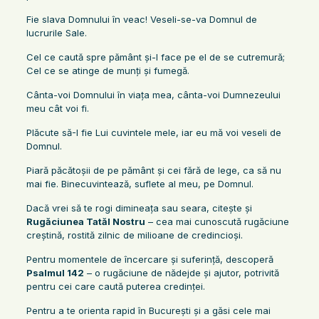
Fie slava Domnului în veac! Veseli-se-va Domnul de
lucrurile Sale.
Cel ce caută spre pământ şi-l face pe el de se cutremură;
Cel ce se atinge de munţi şi fumegă.
Cânta-voi Domnului în viaţa mea, cânta-voi Dumnezeului
meu cât voi fi.
Plăcute să-I fie Lui cuvintele mele, iar eu mă voi veseli de
Domnul.
Piară păcătoşii de pe pământ şi cei fără de lege, ca să nu
mai fie. Binecuvintează, suflete al meu, pe Domnul.
Dacă vrei să te rogi dimineața sau seara, citește și
Rugăciunea Tatăl Nostru
– cea mai cunoscută rugăciune
creștină, rostită zilnic de milioane de credincioși.
Pentru momentele de încercare și suferință, descoperă
Psalmul 142
– o rugăciune de nădejde și ajutor, potrivită
pentru cei care caută puterea credinței.
Pentru a te orienta rapid în București și a găsi cele mai