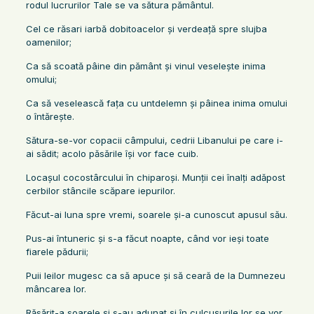
rodul lucrurilor Tale se va sătura pământul.
Cel ce răsari iarbă dobitoacelor şi verdeaţă spre slujba
oamenilor;
Ca să scoată pâine din pământ şi vinul veseleşte inima
omului;
Ca să veselească faţa cu untdelemn şi pâinea inima omului
o întăreşte.
Sătura-se-vor copacii câmpului, cedrii Libanului pe care i-
ai sădit; acolo păsările îşi vor face cuib.
Locaşul cocostârcului în chiparoşi. Munţii cei înalţi adăpost
cerbilor stâncile scăpare iepurilor.
Făcut-ai luna spre vremi, soarele şi-a cunoscut apusul său.
Pus-ai întuneric şi s-a făcut noapte, când vor ieşi toate
fiarele pădurii;
Puii leilor mugesc ca să apuce şi să ceară de la Dumnezeu
mâncarea lor.
Răsărit-a soarele şi s-au adunat şi în culcuşurile lor se vor