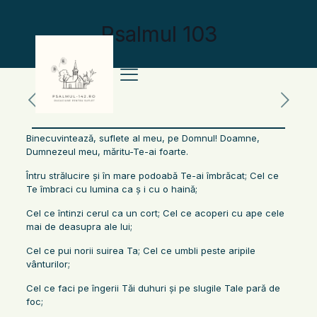
Psalmul 103
Binecuvintează, suflete al meu, pe Domnul! Doamne,
Dumnezeul meu, măritu-Te-ai foarte.
Întru strălucire şi în mare podoabă Te-ai îmbrăcat; Cel ce
Te îmbraci cu lumina ca ş i cu o haină;
Cel ce întinzi cerul ca un cort; Cel ce acoperi cu ape cele
mai de deasupra ale lui;
Cel ce pui norii suirea Ta; Cel ce umbli peste aripile
vânturilor;
Cel ce faci pe îngerii Tăi duhuri şi pe slugile Tale pară de
foc;