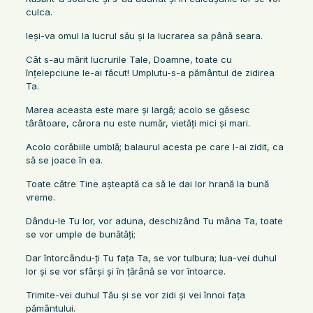
culca.
Ieşi-va omul la lucrul său şi la lucrarea sa până seara.
Cât s-au mărit lucrurile Tale, Doamne, toate cu
înţelepciune le-ai făcut! Umplutu-s-a pământul de zidirea
Ta.
Marea aceasta este mare şi largă; acolo se găsesc
târâtoare, cărora nu este număr, vietăţi mici şi mari.
Acolo corăbiile umblă; balaurul acesta pe care l-ai zidit, ca
să se joace în ea.
Toate către Tine aşteaptă ca să le dai lor hrană la bună
vreme.
Dându-le Tu lor, vor aduna, deschizând Tu mâna Ta, toate
se vor umple de bunătăţi;
Dar întorcându-ţi Tu faţa Ta, se vor tulbura; lua-vei duhul
lor şi se vor sfârşi şi în ţărână se vor întoarce.
Trimite-vei duhul Tău şi se vor zidi şi vei înnoi faţa
pământului.