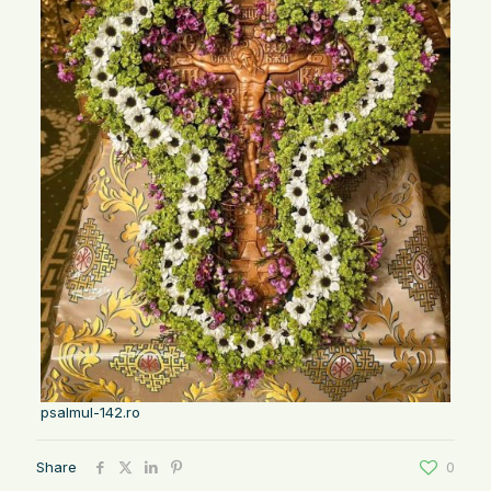
psalmul-142.ro
Share
0