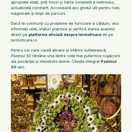
apropiate stații, poți folosi și harta completă a metroului,
actualizată constant. Accesează aici ghidul util pentru rute,
magistrale și timpi de parcurs.
Dacă te confrunți cu probleme de furnizare a căldurii, vezi
informații utile, sfaturi practice și verifică starea avariilor
direct pe
platforma oficială despre termoficare
de pe
termoficare.ro.
Pentru cei care caută alinare și întărire sufletească,
Psalmul 50
rămâne una dintre cele mai puternice rugăciuni
ale pocăinței și milostivirii divine. Citește integral
Psalmul
50
aici.