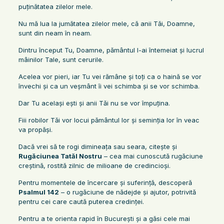
puţinătatea zilelor mele.
Nu mă lua la jumătatea zilelor mele, că anii Tăi, Doamne,
sunt din neam în neam.
Dintru început Tu, Doamne, pământul l-ai întemeiat şi lucrul
mâinilor Tale, sunt cerurile.
Acelea vor pieri, iar Tu vei rămâne şi toţi ca o haină se vor
învechi şi ca un veşmânt îi vei schimba şi se vor schimba.
Dar Tu acelaşi eşti şi anii Tăi nu se vor împuţina.
Fiii robilor Tăi vor locui pământul lor şi seminţia lor în veac
va propăşi.
Dacă vrei să te rogi dimineața sau seara, citește și
Rugăciunea Tatăl Nostru
– cea mai cunoscută rugăciune
creștină, rostită zilnic de milioane de credincioși.
Pentru momentele de încercare și suferință, descoperă
Psalmul 142
– o rugăciune de nădejde și ajutor, potrivită
pentru cei care caută puterea credinței.
Pentru a te orienta rapid în București și a găsi cele mai