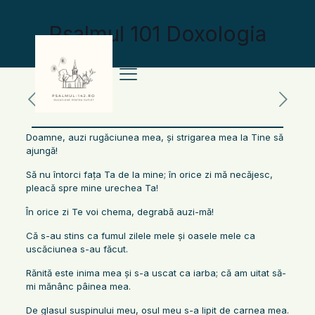
Psalmul 101 Doxologia
Doamne, auzi rugăciunea mea, şi strigarea mea la Tine să
ajungă!
Să nu întorci faţa Ta de la mine; în orice zi mă necăjesc,
pleacă spre mine urechea Ta!
În orice zi Te voi chema, degrabă auzi-mă!
Că s-au stins ca fumul zilele mele şi oasele mele ca
uscăciunea s-au făcut.
Rănită este inima mea şi s-a uscat ca iarba; că am uitat să-
mi mănânc pâinea mea.
De glasul suspinului meu, osul meu s-a lipit de carnea mea.