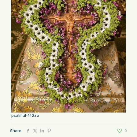
psalmul-142.ro
Share
0