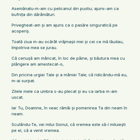
Asemănatu-m-am cu pelicanul din pustiu; ajuns-am ca
bufniţa din dărâmături.
Privegheat-am şi am ajuns ca o pasăre singuratică pe
acoperiş.
Toată ziua m-au ocărât vrăjmaşii mei şi cei ce mă lăudau,
împotriva mea se jurau.
Că cenuşă am mâncat, în loc de pâine, şi băutura mea cu
plângere am amestecat-o,
Din pricina urgiei Tale şi a mâniei Tale; că ridicându-mă eu,
m-ai surpat.
Zilele mele ca umbra s-au plecat şi eu ca iarba m-am
uscat.
Iar Tu, Doamne, în veac rămâi şi pomenirea Ta din neam în
neam.
Sculându-Te, vei milui Sionul, că vremea este să-l miluieşti
pe el, că a venit vremea.