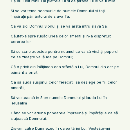
Că au iubit robii Tăi pietrele lui şi de ţărâna lui le va fi milă.
Si se vor teme neamurile de numele Domnului şi toţi
împăraţii pământului de slava Ta.
Că va zidi Domnul Sionul şi se va arăta întru slava Sa.
Căutat-a spre rugăciunea celor smeriţi şi n-a dispreţuit
cererea lor.
Să se scrie acestea pentru neamul ce va să vină şi poporul
ce se zideşte va lăuda pe Domnul;
Că a privit din înălţimea cea sfântă a Lui, Domnul din cer pe
pământ a privit,
Ca să audă suspinul celor ferecaţi, să dezlege pe fiii celor
omorâţi,
Să vestească în Sion numele Domnului şi lauda Lui în
Ierusalim
Când se vor aduna popoarele împreună şi împărăţiile ca să
slujească Domnului.
Zis-am către Dumnezeu în calea tăriei Lui: Vesteşte-mi